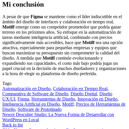
Mi conclusión
A pesar de que
Figma
se mantiene como el líder indiscutible en el
ámbito del diseño de interfaces y colaboración en tiempo real,
Motiff
emerge como un competidor prometedor que podría ganar
terreno en los próximos años. Su enfoque en la automatización de
tareas mediante inteligencia artificial, combinado con precios
significativamente más accesibles, hace que
Motiff
sea una opción
atractiva, especialmente para pequeñas empresas y equipos que
buscan maximizar su presupuesto sin comprometer la calidad del
diseño. A medida que
Motiff
continúe evolucionando y
expandiendo sus capacidades, el costo más bajo podría jugar un
papel crucial en la decisión de muchos diseñadores y organizaciones
a la hora de elegir su plataforma de diseño preferida.
Tags:
Automatización en Diseño
,
Colaboración en Tiempo Real
,
Comparativa de Software de Diseño
,
Diseño Digital
,
Diseño
UX/UI
,
Figma
,
Herramientas de Diseño
,
Innovación en Diseño
,
Inteligencia Artificial en Diseño
,
Motiff
,
Precios de Herramientas de
Diseño
,
Software de Prototipado
Newer
Descubre Studio: La Nueva Forma de Desarrollar con
WordPress en Local
Back to list