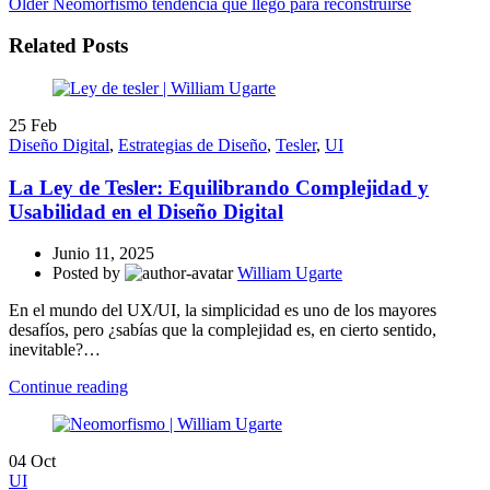
Older
Neomorfismo tendencia que llegó para reconstruirse
Related Posts
25
Feb
Diseño Digital
,
Estrategias de Diseño
,
Tesler
,
UI
La Ley de Tesler: Equilibrando Complejidad y
Usabilidad en el Diseño Digital
Junio 11, 2025
Posted by
William Ugarte
En el mundo del UX/UI, la simplicidad es uno de los mayores
desafíos, pero ¿sabías que la complejidad es, en cierto sentido,
inevitable?…
Continue reading
04
Oct
UI