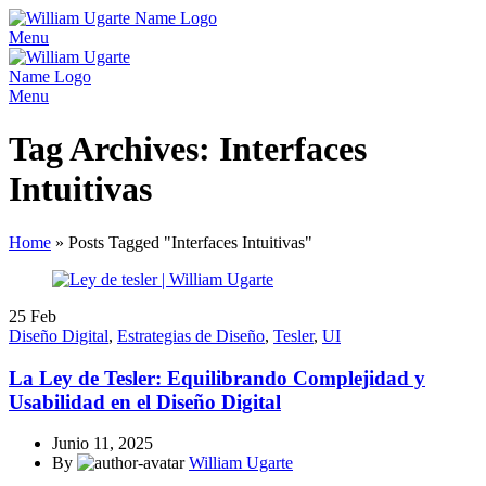
Menu
Menu
Tag Archives: Interfaces
Intuitivas
Home
»
Posts Tagged "Interfaces Intuitivas"
25
Feb
Diseño Digital
,
Estrategias de Diseño
,
Tesler
,
UI
La Ley de Tesler: Equilibrando Complejidad y
Usabilidad en el Diseño Digital
Junio 11, 2025
By
William Ugarte