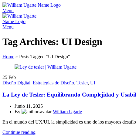
Menu
Menu
Tag Archives: UI Design
Home
»
Posts Tagged "UI Design"
25
Feb
Diseño Digital
,
Estrategias de Diseño
,
Tesler
,
UI
La Ley de Tesler: Equilibrando Complejidad y Usabili
Junio 11, 2025
By
William Ugarte
En el mundo del UX/UI, la simplicidad es uno de los mayores desafíos
Continue reading